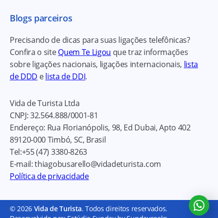
Blogs parceiros
Precisando de dicas para suas ligações telefônicas?
Confira o site
Quem Te Ligou
que traz informações
sobre ligações nacionais, ligações internacionais,
lista
de DDD
e
lista de DDI
.
Vida de Turista Ltda
CNPJ:
32.564.888/0001-81
Endereço:
Rua Florianópolis, 98, Ed Dubai, Apto 402
89120-000
Timbó, SC, Brasil
Tel:
+55 (47) 3380-8263
E-mail:
thiagobusarello@vidadeturista.com
Política de privacidade
© 2026
Vida de Turista
. Todos direitos reservados.