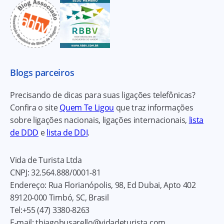
Blogs parceiros
Precisando de dicas para suas ligações telefônicas?
Confira o site
Quem Te Ligou
que traz informações
sobre ligações nacionais, ligações internacionais,
lista
de DDD
e
lista de DDI
.
Vida de Turista Ltda
CNPJ:
32.564.888/0001-81
Endereço:
Rua Florianópolis, 98, Ed Dubai, Apto 402
89120-000
Timbó, SC, Brasil
Tel:
+55 (47) 3380-8263
E-mail:
thiagobusarello@vidadeturista.com