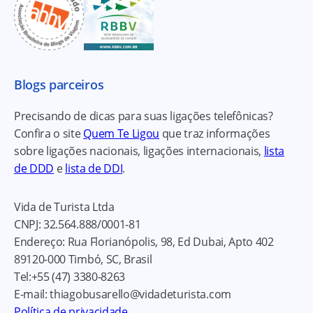
Blogs parceiros
Precisando de dicas para suas ligações telefônicas?
Confira o site
Quem Te Ligou
que traz informações
sobre ligações nacionais, ligações internacionais,
lista
de DDD
e
lista de DDI
.
Vida de Turista Ltda
CNPJ:
32.564.888/0001-81
Endereço:
Rua Florianópolis, 98, Ed Dubai, Apto 402
89120-000
Timbó, SC, Brasil
Tel:
+55 (47) 3380-8263
E-mail:
thiagobusarello@vidadeturista.com
Política de privacidade