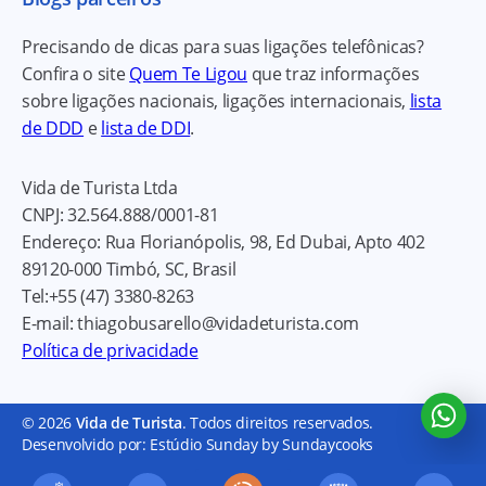
Precisando de dicas para suas ligações telefônicas?
Confira o site
Quem Te Ligou
que traz informações
sobre ligações nacionais, ligações internacionais,
lista
de DDD
e
lista de DDI
.
Vida de Turista Ltda
CNPJ:
32.564.888/0001-81
Endereço:
Rua Florianópolis, 98, Ed Dubai, Apto 402
89120-000
Timbó, SC, Brasil
Tel:
+55 (47) 3380-8263
E-mail:
thiagobusarello@vidadeturista.com
Política de privacidade
© 2026
Vida de Turista
. Todos direitos reservados.
Desenvolvido por: Estúdio Sunday by Sundaycooks