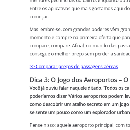
melhores pechinchas do bairro, enquanto out
Entre os aplicativos que mais gostamos aqui do
começar.
Mas lembre-se, com grandes poderes vêm grand
momento e compre na primeira oferta que pare
compare, compare. Afinal, no mundo das passag
consegue o melhor preço sem perder a sanidad
>> Comparar preços de passagens aéreas
Dica 3: O Jogo dos Aeroportos – O
Você já ouviu falar naquele ditado, ‘Todos os
poderíamos dizer ‘Vários aeroportos podem leva
como descobrir um atalho secreto em um jogo
se sente um pouco como um explorador urban
Pense nisso: aquele aeroporto principal, com tod