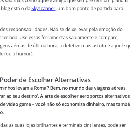
ros são mais como aquele amigo que sempre tem um plano B.
 blog está o da
Skyscanner
, um bom ponto de partida para
es responsabilidades. Não se deixe levar pela emoção do
cer boa. Use essas ferramentas sabiamente e compare,
ens aéreas de última hora, o detetive mais astuto é aquele q
e (ou o humor).
 Poder de Escolher Alternativas
 caminhos levam a Roma’? Bem, no mundo das viagens aéreas,
r ao seu destino’. A arte de escolher aeroportos alternativos
 de vídeo game – você não só economiza dinheiro, mas tamb
o.
as as suas lojas brilhantes e terminais cintilantes, pode ser