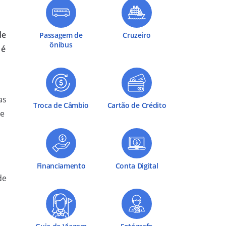
de
Passagem de
Cruzeiro
ônibus
 é
as
Troca de Câmbio
Cartão de Crédito
re
m
Financiamento
Conta Digital
de