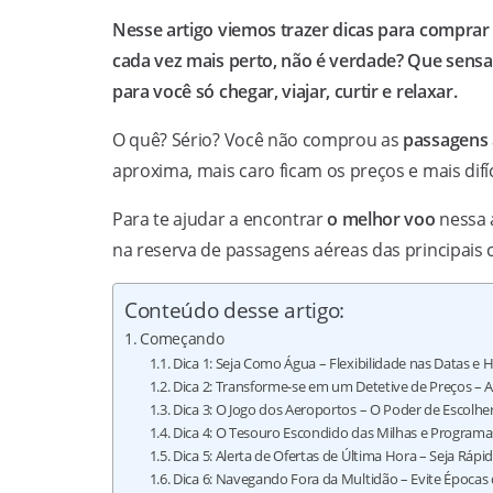
Nesse artigo viemos trazer dicas para comprar
cada vez mais perto, não é verdade? Que sensaç
para você só chegar, viajar, curtir e relaxar.
O quê? Sério? Você não comprou as
passagens 
aproxima, mais caro ficam os preços e mais dif
Para te ajudar a encontrar
o melhor voo
nessa 
na reserva de passagens aéreas das principais
Conteúdo desse artigo:
Começando
Dica 1: Seja Como Água – Flexibilidade nas Datas e 
Dica 2: Transforme-se em um Detetive de Preços – A
Dica 3: O Jogo dos Aeroportos – O Poder de Escolher
Dica 4: O Tesouro Escondido das Milhas e Programa
Dica 5: Alerta de Ofertas de Última Hora – Seja Rá
Dica 6: Navegando Fora da Multidão – Evite Época