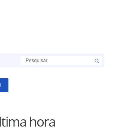
!
ltima hora