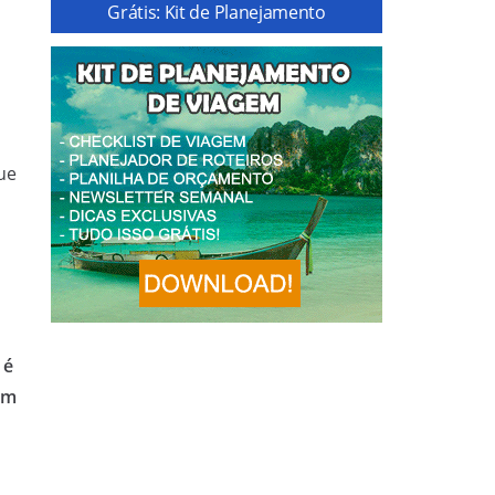
Grátis: Kit de Planejamento
ue
 é
ém