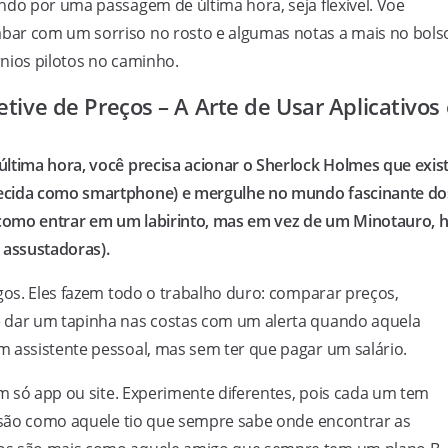
ndo por uma passagem de última hora, seja flexível. Voe
bar com um sorriso no rosto e algumas notas a mais no bols
nios pilotos no caminho.
ive de Preços – A Arte de Usar Aplicativos 
ltima hora, você precisa acionar o Sherlock Holmes que exis
hecida como smartphone) e mergulhe no mundo fascinante do
É como entrar em um labirinto, mas em vez de um Minotauro, 
 assustadoras).
igos. Eles fazem todo o trabalho duro: comparar preços,
e dar um tapinha nas costas com um alerta quando aquela
m assistente pessoal, mas sem ter que pagar um salário.
um só app ou site. Experimente diferentes, pois cada um tem
s são como aquele tio que sempre sabe onde encontrar as