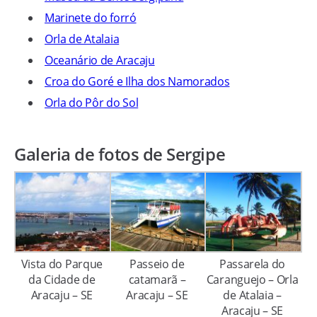
Marinete do forró
Orla de Atalaia
Oceanário de Aracaju
Croa do Goré e Ilha dos Namorados
Orla do Pôr do Sol
Galeria de fotos de Sergipe
Vista do Parque
Passeio de
Passarela do
da Cidade de
catamarã –
Caranguejo – Orla
Aracaju – SE
Aracaju – SE
de Atalaia –
Aracaju – SE