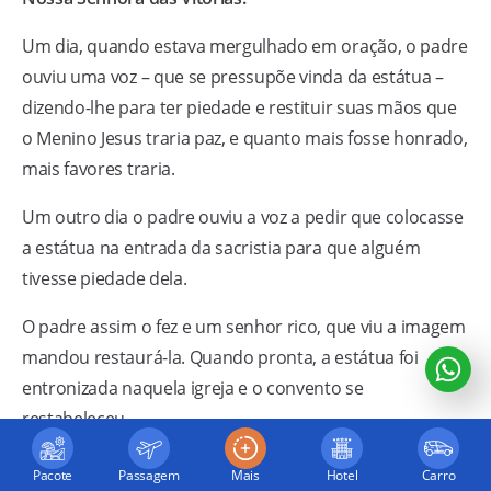
Um dia, quando estava mergulhado em oração, o padre
ouviu uma voz – que se pressupõe vinda da estátua –
dizendo-lhe para ter piedade e restituir suas mãos que
o Menino Jesus traria paz, e quanto mais fosse honrado,
mais favores traria.
Um outro dia o padre ouviu a voz a pedir que colocasse
a estátua na entrada da sacristia para que alguém
tivesse piedade dela.
O padre assim o fez e um senhor rico, que viu a imagem
mandou restaurá-la. Quando pronta, a estátua foi
entronizada naquela igreja e o convento se
restabeleceu.
Esse milagre tornou-se conhecido e toda a redondeza
Pacote
Passagem
Mais
Hotel
Carro