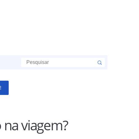
!
o na viagem?