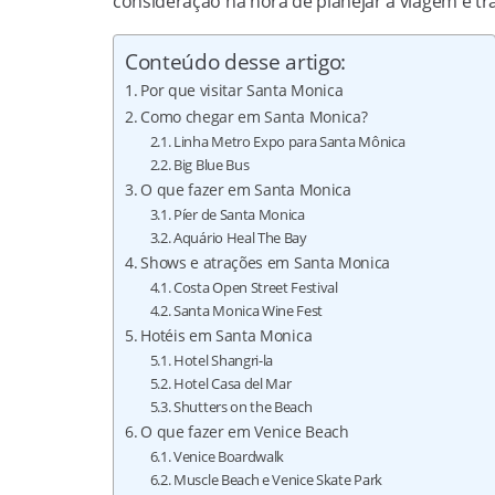
consideração na hora de planejar a viagem e t
Conteúdo desse artigo:
Por que visitar Santa Monica
Como chegar em Santa Monica?
Linha Metro Expo para Santa Mônica
Big Blue Bus
O que fazer em Santa Monica
Píer de Santa Monica
Aquário Heal The Bay
Shows e atrações em Santa Monica
Costa Open Street Festival
Santa Monica Wine Fest
Hotéis em Santa Monica
Hotel Shangri-la
Hotel Casa del Mar
Shutters on the Beach
O que fazer em Venice Beach
Venice Boardwalk
Muscle Beach e Venice Skate Park