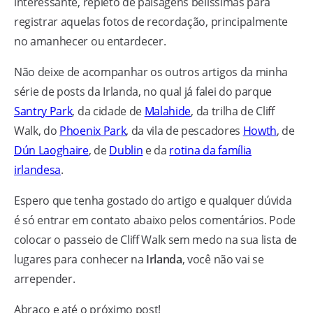
interessante, repleto de paisagens belíssimas para
registrar aquelas fotos de recordação, principalmente
no amanhecer ou entardecer.
Não deixe de acompanhar os outros artigos da minha
série de posts da Irlanda, no qual já falei do parque
Santry Park
, da cidade de
Malahide
, da trilha de Cliff
Walk, do
Phoenix Park
, da vila de pescadores
Howth
, de
Dún Laoghaire
, de
Dublin
e da
rotina da família
irlandesa
.
Espero que tenha gostado do artigo e qualquer dúvida
é só entrar em contato abaixo pelos comentários. Pode
colocar o passeio de Cliff Walk sem medo na sua lista de
lugares para conhecer na
Irlanda
, você não vai se
arrepender.
Abraço e até o próximo post!