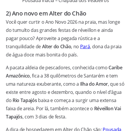
Pousada Inácia – Chapada dos Veadeiros
2) Ano novo em Alter do Chão
Você quer curtir o Ano Novo 2026 na praia, mas longe
do tumulto das grandes festas de réveillon e ainda
pagar pouco? Aproveite a pegada rústica e a
tranquilidade de
Alter do Chão
, no
Pará
, dona da praia
de água doce mais bonita do país.
A pacata aldeia de pescadores, conhecida como
Caribe
Amazônico
, fica a 38 quilômetros de Santarém e tem
uma natureza exuberante, como a
Ilha do Amor
, que só
existe entre agosto e dezembro, quando o nível d’água
do
Rio Tapajós
baixa e começa a surgir uma extensa
faixa de areia. Por lá, também acontece o
Réveillon Vai
Tapajós
, com 3 dias de festa.
A dica de hospedagem em Alter do Chão são:
Pousada