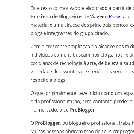
Este texto foi motivado e elaborado a partir d
Brasileira de Blogueiros de Viagem
(
RBBV
) acer
material é uma síntese dos principais pontos l
blogs e integrantes do grupo citado.
Com a crescente ampliação do alcance das mídia
indivíduos comuns buscam nos blogs, nos relat
cotidiano: de tecnologia à arte, de beleza à sa
variedade de assuntos e experiências sendo di
respeito a blogs.
O que, originalmente, teve início como um esp
o da profissionalização, sem contanto perder a 
no mercado, o de
ProBlogger
.
O
ProBlogger
, ou blogueiro profissional, traba
Muitas pessoas abriram mão de seus empregos t