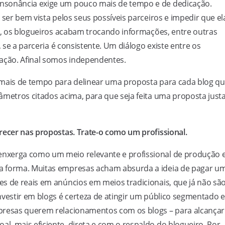
nsonância exige um pouco mais de tempo e de dedicação.
 ser bem vista pelos seus possíveis parceiros e impedir que el
as, os blogueiros acabam trocando informações, entre outras
, se a parceria é consistente. Um diálogo existe entre os
iação. Afinal somos independentes.
 mais de tempo para delinear uma proposta para cada blog q
âmetros citados acima, para que seja feita uma proposta justa
recer nas propostas. Trate-o como um profissional.
nxerga como um meio relevante e profissional de produção 
a forma. Muitas empresas acham absurda a ideia de pagar u
s de reais em anúncios em meios tradicionais, que já não sã
nvestir em blogs é certeza de atingir um público segmentado e
presas querem relacionamentos com os blogs – para alcançar
, mais eficiente, direta e com o respaldo do blogueiro. Por