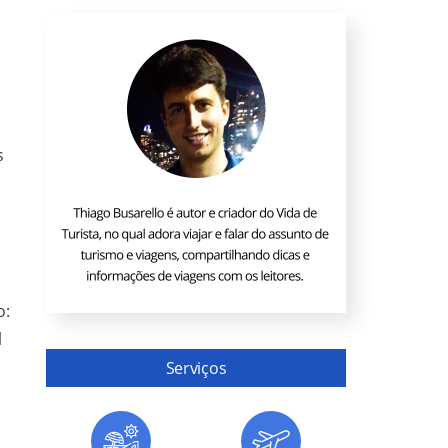
s
o:
l
Serviços