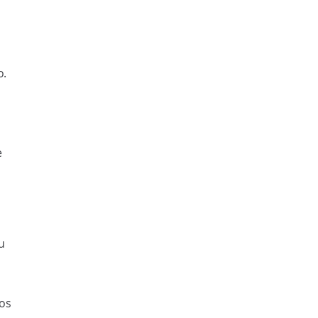
o.
e
u
 os