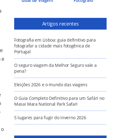
Guia de Viagem
Fotógrafo
a
Artigos recentes
Fotografia em Lisboa: guia definitivo para
fotografar a cidade mais fotogênica de
ue
Portugal
 e
O seguro viagem da Melhor Seguro vale a
pena?
Eleições 2026 e o mundo das viagens
e
O Guia Completo Definitivo para um Safári no
m
Masai Mara National Park Safari
o
5 lugares para fugir do inverno 2026
 o