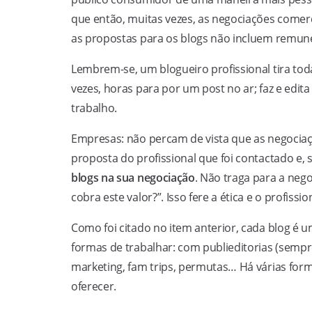
que então, muitas vezes, as negociações comerci
as propostas para os blogs não incluem remun
Lembrem-se, um blogueiro profissional tira tod
vezes, horas para por um post no ar; faz e edit
trabalho.
Empresas: não percam de vista que as negocia
proposta do profissional que foi contactado e,
blogs na sua negociação
. Não traga para a nego
cobra este valor?”. Isso fere a ética e o profis
Como foi citado no item anterior, cada blog é um
formas de trabalhar: com publieditorias (sempre
marketing, fam trips, permutas… Há várias form
oferecer.